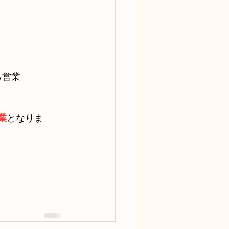
ら営業
業
となりま