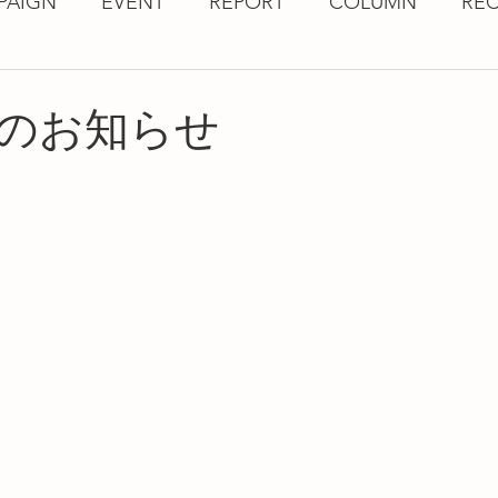
PAIGN
EVENT
REPORT
COLUMN
REC
のお知らせ