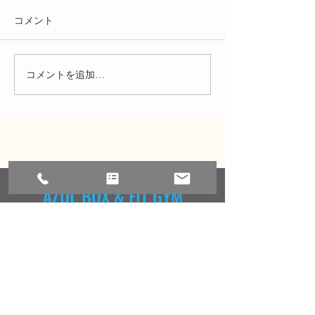
コメント
夏季休業のお知らせ
2026年8月のス
コメントを追加…
AZUL BOX & FIT GYM
produce by TATSUYA FUKUHARA
HOME
FAQ
トップページ
よくあるご質問
ニュース／キャンペーン
お問い合わせ
コンセプト